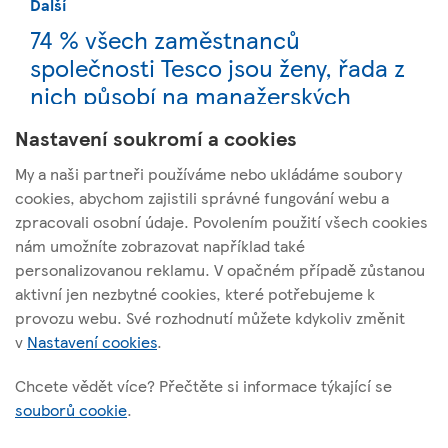
Další
74 % všech zaměstnanců
společnosti Tesco jsou ženy, řada z
nich působí na manažerských
pozicích
Nastavení soukromí a cookies
My a naši partneři používáme nebo ukládáme soubory
cookies, abychom zajistili správné fungování webu a
zpracovali osobní údaje. Povolením použití všech cookies
nám umožníte zobrazovat například také
Tesco Stores ČR, a. s.
personalizovanou reklamu. V opačném případě zůstanou
Vršovická 1527/68b; 100 00 Praha 10
aktivní jen nezbytné cookies, které potřebujeme k
provozu webu. Své rozhodnutí můžete kdykoliv změnit
v
Nastavení cookies
.
O těchto stránkách
Chcete vědět více? Přečtěte si informace týkající se
souborů cookie
.
Užitečné odkazy