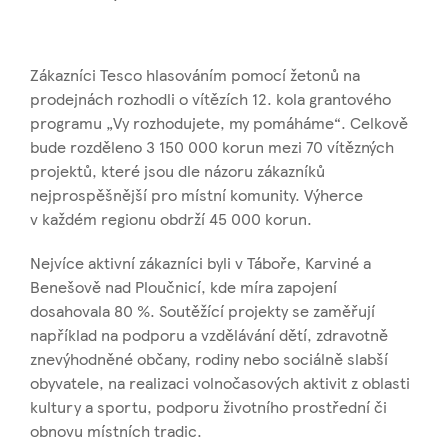
Zákazníci Tesco hlasováním pomocí žetonů na
prodejnách rozhodli o vítězích 12. kola grantového
programu „Vy rozhodujete, my pomáháme“. Celkově
bude rozděleno 3 150 000 korun mezi 70 vítězných
projektů, které jsou dle názoru zákazníků
nejprospěšnější pro místní komunity. Výherce
v každém regionu obdrží 45 000 korun.
Nejvíce aktivní zákazníci byli v Táboře, Karviné a
Benešově nad Ploučnicí, kde míra zapojení
dosahovala 80 %. Soutěžící projekty se zaměřují
například na podporu a vzdělávání dětí, zdravotně
znevýhodněné občany, rodiny nebo sociálně slabší
obyvatele, na realizaci volnočasových aktivit z oblasti
kultury a sportu, podporu životního prostřední či
obnovu místních tradic.