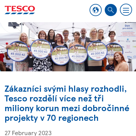
M
S
e
e
n
a
u
r
c
h
Zákazníci svými hlasy rozhodli,
Tesco rozdělí více než tři
miliony korun mezi dobročinné
projekty v 70 regionech
27 February 2023