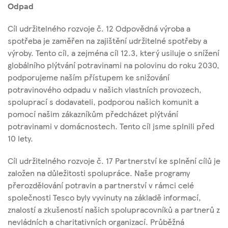
Odpad
Cíl udržitelného rozvoje č. 12 Odpovědná výroba a
spotřeba je zaměřen na zajištění udržitelné spotřeby a
výroby. Tento cíl, a zejména cíl 12.3, který usiluje o snížení
globálního plýtvání potravinami na polovinu do roku 2030,
podporujeme naším přístupem ke snižování
potravinového odpadu v našich vlastních provozech,
spoluprací s dodavateli, podporou našich komunit a
pomocí našim zákazníkům předcházet plýtvání
potravinami v domácnostech. Tento cíl jsme splnili před
10 lety.
Cíl udržitelného rozvoje č. 17 Partnerství ke splnění cílů je
založen na důležitosti spolupráce. Naše programy
přerozdělování potravin a partnerství v rámci celé
společnosti Tesco byly vyvinuty na základě informací,
znalostí a zkušeností našich spolupracovníků a partnerů z
nevládních a charitativních organizací. Průběžná