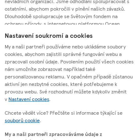
nevládních organizací. Jsme odhodláni spolupracovat s
ostatními, abychom pokročili v plnění našich závazků.
Dlouhodobě spolupracuje se Světovým fondem na
ochranu přírody, s internetovou platformou Ocean
Disclosure Project a organizací Global Tuna Alliance.
Nastavení soukromí a cookies
My a naši partneři používáme nebo ukládáme soubory
cookies, abychom zajistili správné fungování webu a
zpracovali osobní údaje. Povolením použití všech cookies
nám umožníte zobrazovat například také
Tesco Stores ČR, a. s.
personalizovanou reklamu. V opačném případě zůstanou
Vršovická 1527/68b; 100 00 Praha 10
aktivní jen nezbytné cookies, které potřebujeme k
provozu webu. Své rozhodnutí můžete kdykoliv změnit
v
Nastavení cookies
.
O těchto stránkách
Chcete vědět více? Přečtěte si informace týkající se
souborů cookie
.
Užitečné odkazy
My a naši partneři zpracováváme údaje z