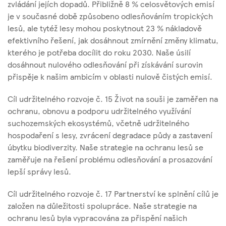
zvládání jejích dopadů. Přibližně 8 % celosvětových emisí
je v současné době způsobeno odlesňováním tropických
lesů, ale tytéž lesy mohou poskytnout 23 % nákladově
efektivního řešení, jak dosáhnout zmírnění změny klimatu,
kterého je potřeba docílit do roku 2030. Naše úsilí
dosáhnout nulového odlesňování při získávání surovin
přispěje k našim ambicím v oblasti nulově čistých emisí.
Cíl udržitelného rozvoje č. 15 Život na souši je zaměřen na
ochranu, obnovu a podporu udržitelného využívání
suchozemských ekosystémů, včetně udržitelného
hospodaření s lesy, zvrácení degradace půdy a zastavení
úbytku biodiverzity. Naše strategie na ochranu lesů se
zaměřuje na řešení problému odlesňování a prosazování
lepší správy lesů.
Cíl udržitelného rozvoje č. 17 Partnerství ke splnění cílů je
založen na důležitosti spolupráce. Naše strategie na
ochranu lesů byla vypracována za přispění našich