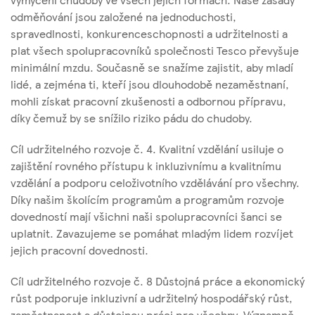
odměňování jsou založené na jednoduchosti,
spravedlnosti, konkurenceschopnosti a udržitelnosti a
plat všech spolupracovníků společnosti Tesco převyšuje
minimální mzdu. Současně se snažíme zajistit, aby mladí
lidé, a zejména ti, kteří jsou dlouhodobě nezaměstnaní,
mohli získat pracovní zkušenosti a odbornou přípravu,
díky čemuž by se snížilo riziko pádu do chudoby.
Cíl udržitelného rozvoje č. 4. Kvalitní vzdělání usiluje o
zajištění rovného přístupu k inkluzivnímu a kvalitnímu
vzdělání a podporu celoživotního vzdělávání pro všechny.
Díky našim školícím programům a programům rozvoje
dovedností mají všichni naši spolupracovníci šanci se
uplatnit. Zavazujeme se pomáhat mladým lidem rozvíjet
jejich pracovní dovednosti.
Cíl udržitelného rozvoje č. 8 Důstojná práce a ekonomický
růst podporuje inkluzivní a udržitelný hospodářský růst,
zaměstnanost a důstojnou práci pro všechny. Významně