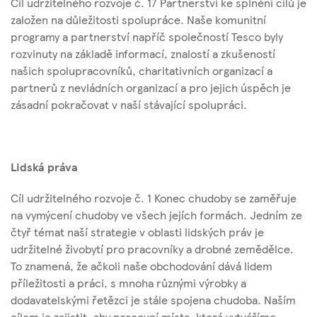
Cíl udržitelného rozvoje č. 17 Partnerství ke splnění cílů je
založen na důležitosti spolupráce. Naše komunitní
programy a partnerství napříč společností Tesco byly
rozvinuty na základě informací, znalostí a zkušeností
našich spolupracovníků, charitativních organizací a
partnerů z nevládních organizací a pro jejich úspěch je
zásadní pokračovat v naší stávající spolupráci.
Lidská práva
Cíl udržitelného rozvoje č. 1 Konec chudoby se zaměřuje
na vymýcení chudoby ve všech jejích formách. Jedním ze
čtyř témat naší strategie v oblasti lidských práv je
udržitelné živobytí pro pracovníky a drobné zemědělce.
To znamená, že ačkoli naše obchodování dává lidem
příležitosti a práci, s mnoha různými výrobky a
dodavatelskými řetězci je stále spojena chudoba. Naším
cílem je zajistit, aby pracovní místa, která vytváříme,