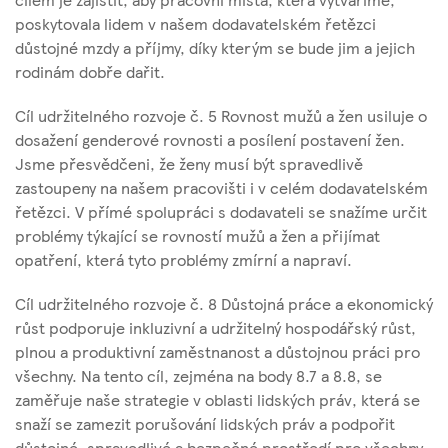
poskytovala lidem v našem dodavatelském řetězci
důstojné mzdy a příjmy, díky kterým se bude jim a jejich
rodinám dobře dařit.
Cíl udržitelného rozvoje č. 5 Rovnost mužů a žen usiluje o
dosažení genderové rovnosti a posílení postavení žen.
Jsme přesvědčeni, že ženy musí být spravedlivě
zastoupeny na našem pracovišti i v celém dodavatelském
řetězci. V přímé spolupráci s dodavateli se snažíme určit
problémy týkající se rovností mužů a žen a přijímat
opatření, která tyto problémy zmírní a napraví.
Cíl udržitelného rozvoje č. 8 Důstojná práce a ekonomický
růst podporuje inkluzivní a udržitelný hospodářský růst,
plnou a produktivní zaměstnanost a důstojnou práci pro
všechny. Na tento cíl, zejména na body 8.7 a 8.8, se
zaměřuje naše strategie v oblasti lidských práv, která se
snaží se zamezit porušování lidských práv a podpořit
důstojné, spravedlivé a bezpečné prostředí pro všechny,