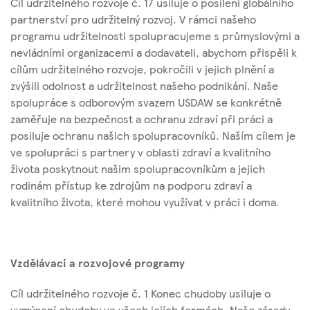
Cíl udržitelného rozvoje č. 17 usiluje o posílení globálního
partnerství pro udržitelný rozvoj. V rámci našeho
programu udržitelnosti spolupracujeme s průmyslovými a
nevládními organizacemi a dodavateli, abychom přispěli k
cílům udržitelného rozvoje, pokročili v jejich plnění a
zvýšili odolnost a udržitelnost našeho podnikání. Naše
spolupráce s odborovým svazem USDAW se konkrétně
zaměřuje na bezpečnost a ochranu zdraví při práci a
posiluje ochranu našich spolupracovníků. Naším cílem je
ve spolupráci s partnery v oblasti zdraví a kvalitního
života poskytnout našim spolupracovníkům a jejich
rodinám přístup ke zdrojům na podporu zdraví a
kvalitního života, které mohou využívat v práci i doma.
Vzdělávací a rozvojové programy
Cíl udržitelného rozvoje č. 1 Konec chudoby usiluje o
vymýcení chudoby ve všech jejích formách. Naše zásady