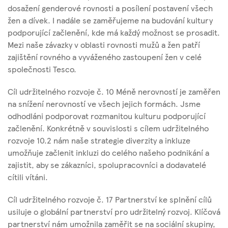
dosažení genderové rovnosti a posílení postavení všech
žen a dívek. I nadále se zaměřujeme na budování kultury
podporující začlenění, kde má každý možnost se prosadit.
Mezi naše závazky v oblasti rovnosti mužů a žen patří
zajištění rovného a vyváženého zastoupení žen v celé
společnosti Tesco.
Cíl udržitelného rozvoje č. 10 Méně nerovností je zaměřen
na snížení nerovností ve všech jejich formách. Jsme
odhodláni podporovat rozmanitou kulturu podporující
začlenění. Konkrétně v souvislosti s cílem udržitelného
rozvoje 10.2 nám naše strategie diverzity a inkluze
umožňuje začlenit inkluzi do celého našeho podnikání a
zajistit, aby se zákazníci, spolupracovníci a dodavatelé
cítili vítáni.
Cíl udržitelného rozvoje č. 17 Partnerství ke splnění cílů
usiluje o globální partnerství pro udržitelný rozvoj. Klíčová
partnerství nám umožnila zaměřit se na sociální skupiny,