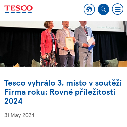
M
S
e
e
n
a
u
r
c
h
Tesco vyhrálo 3. místo v soutěži
Firma roku: Rovné příležitosti
2024
31 May 2024