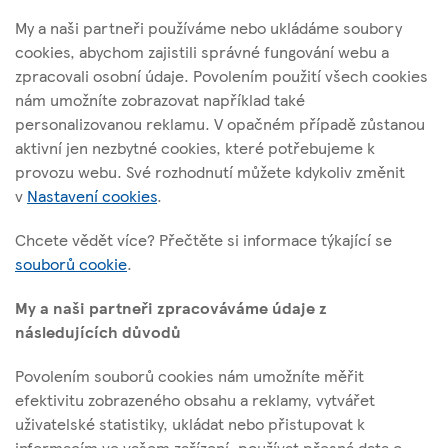
My a naši partneři používáme nebo ukládáme soubory
cookies, abychom zajistili správné fungování webu a
zpracovali osobní údaje. Povolením použití všech cookies
nám umožníte zobrazovat například také
Tesco Stores ČR, a. s.
personalizovanou reklamu. V opačném případě zůstanou
Vršovická 1527/68b; 100 00 Praha 10
aktivní jen nezbytné cookies, které potřebujeme k
provozu webu. Své rozhodnutí můžete kdykoliv změnit
v
Nastavení cookies
.
O těchto stránkách
Chcete vědět více? Přečtěte si informace týkající se
souborů cookie
.
Užitečné odkazy
My a naši partneři zpracováváme údaje z
následujících důvodů
Povolením souborů cookies nám umožníte měřit
Sledujte nás
efektivitu zobrazeného obsahu a reklamy, vytvářet
uživatelské statistiky, ukládat nebo přistupovat k
informacím ve vašem zařízení, používat přesná data o