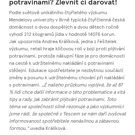
potravinami? Zlevnit či darovat!
Podle světově unikátního čtyřletého výzkumu
Mendelovy univerzity v Brně typická čtyřčlenná česká
domácnost o dvou dospělých a dvou dětech ročně
vyhodí 212 kilogramů jídla v hodnotě 14076 korun.
Jak upozornila Andrea Králíková, jedna z řešitelek
výzkumu, retail hraje klíčovou roli v boji proti plýtvání
potravinami, protože nákupní fáze je pro domácnosti
na cestě k udržitelnému nakládání s potravinami
stěžejní. Edukace spotřebitele je nezbytnou součástí
změny a posunu k udržitelnému chování při nakládání
s potravinami.
„Z našeho průzkumu vyplývá, že až 87
% lidí chce další informace o této problematice a vítá
tipy a rady, jak zabránit plýtvání potravinami. Toto
téma ve společnosti silně rezonuje a jako výzkumníci
jsme rádi, že společně s Tescem se nám daří zvyšovat
informovanost spotřebitele nenásilnou a zábavnou
formou,“
uvedla Králíková.