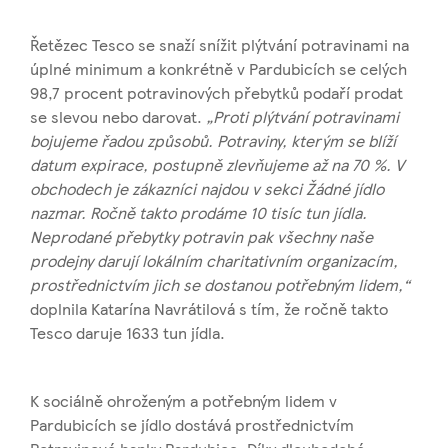
Řetězec Tesco se snaží snížit plýtvání potravinami na
úplné minimum a konkrétně v Pardubicích se celých
98,7 procent potravinových přebytků podaří prodat
se slevou nebo darovat.
„Proti plýtvání potravinami
bojujeme řadou způsobů. Potraviny, kterým se blíží
datum expirace, postupně zlevňujeme až na 70 %. V
obchodech je zákazníci najdou v sekci Žádné jídlo
nazmar. Ročně takto prodáme 10 tisíc tun jídla.
Neprodané přebytky potravin pak všechny naše
prodejny darují lokálním charitativním organizacím,
prostřednictvím jich se dostanou potřebným lidem,“
doplnila Katarína Navrátilová s tím, že ročně takto
Tesco daruje 1633 tun jídla.
K sociálně ohroženým a potřebným lidem v
Pardubicích se jídlo dostává prostřednictvím