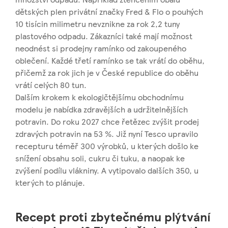
dětských plen privátní značky Fred & Flo o pouhých
10 tisícin milimetru nevznikne za rok 2,2 tuny
plastového odpadu. Zákazníci také mají možnost
neodnést si prodejny ramínko od zakoupeného
oblečení. Každé třetí ramínko se tak vrátí do oběhu,
přičemž za rok jich je v České republice do oběhu
vrátí celých 80 tun.
Dalším krokem k ekologičtějšímu obchodnímu
modelu je nabídka zdravějších a udržitelnějších
potravin. Do roku 2027 chce řetězec zvýšit prodej
zdravých potravin na 53 %. Již nyní Tesco upravilo
recepturu téměř 300 výrobků, u kterých došlo ke
snížení obsahu soli, cukru či tuku, a naopak ke
zvýšení podílu vlákniny. A vytipovalo dalších 350, u
kterých to plánuje.
Recept proti zbytečnému plýtvání