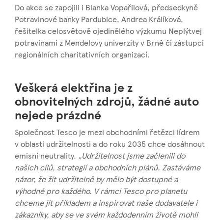
Do akce se zapojili i Blanka Vopařilová, předsedkyně
Potravinové banky Pardubice, Andrea Králíková,
řešitelka celosvětově ojedinělého výzkumu Neplýtvej
potravinami z Mendelovy univerzity v Brně či zástupci
regionálních charitativních organizací.
Veškerá elektřina je z
obnovitelných zdrojů, žádné auto
nejede prázdné
Společnost Tesco je mezi obchodními řetězci lídrem
v oblasti udržitelnosti a do roku 2035 chce dosáhnout
emisní neutrality.
„Udržitelnost jsme začlenili do
našich cílů, strategií a obchodních plánů. Zastáváme
názor, že žít udržitelně by mělo být dostupné a
výhodné pro každého. V rámci Tesco pro planetu
chceme jít příkladem a inspirovat naše dodavatele i
zákazníky, aby se ve svém každodenním životě mohli