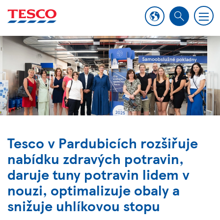
M
S
e
e
n
a
u
r
c
h
Tesco v Pardubicích rozšiřuje
nabídku zdravých potravin,
daruje tuny potravin lidem v
nouzi, optimalizuje obaly a
snižuje uhlíkovou stopu