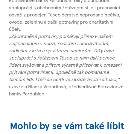
Potravinové banky Pardubice. Díky dlouhodobé
spolupráci s obchodním řetězcem si její pracovníci
odváží z prodejen Tesco čerstvé neprodané pečivo,
ovoce, zeleninu a další potraviny pro charitativní
účely.
„Zachráněné potraviny pomáhají přímo v našem
regionu lidem v nouzi, rodičům samoživitelům,
rodinám v krizi a opuštěným seniorům. Díky úzké
spolupráci s řetězcem Tesco se nám daří pomoc
lidem zvyšovat a přitom výrazně přispívat k omezení
plýtvání potravinami. Společně tak pomáháme
tisícům lidí, kteří se ocitli ve složité životní situaci,“
uzavřela Blanka Vopařilová, předsedkyně Potravinové
banky Pardubice.
Mohlo by se vám také líbit