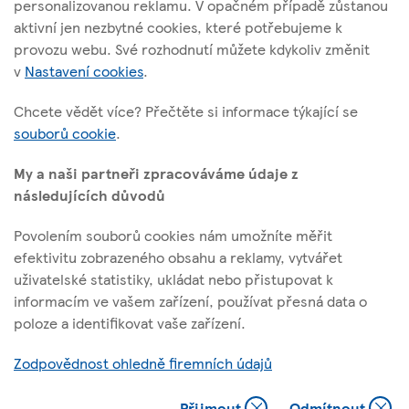
personalizovanou reklamu. V opačném případě zůstanou
Vršovická 1527/68b; 100 00 Praha 10
aktivní jen nezbytné cookies, které potřebujeme k
provozu webu. Své rozhodnutí můžete kdykoliv změnit
v
Nastavení cookies
.
O těchto stránkách
Chcete vědět více? Přečtěte si informace týkající se
souborů cookie
.
Užitečné odkazy
My a naši partneři zpracováváme údaje z
následujících důvodů
Povolením souborů cookies nám umožníte měřit
Sledujte nás
efektivitu zobrazeného obsahu a reklamy, vytvářet
uživatelské statistiky, ukládat nebo přistupovat k
informacím ve vašem zařízení, používat přesná data o
l
t
f
y
poloze a identifikovat vaše zařízení.
i
w
a
o
Identifikační číslo: 45308314, Sp. zn.: B 1377 vedená u Městského
n
i
c
u
Zodpovědnost ohledně firemních údajů
soudu v Praze
k
t
e
t
e
t
b
u
@ Tescoplc.com 2026. Všechna práva vyhrazena.
Přijmout
Odmítnout