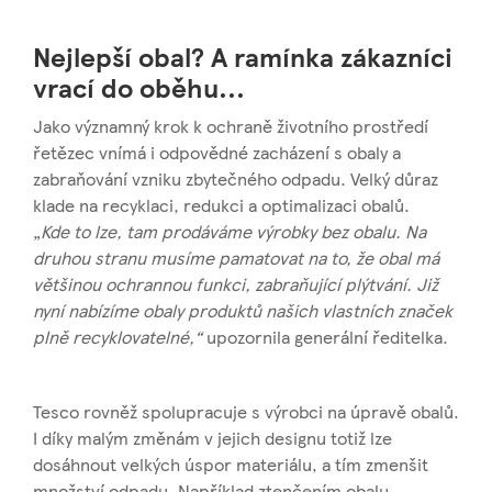
Nejlepší obal? A ramínka zákazníci
vrací do oběhu...
Jako významný krok k ochraně životního prostředí
řetězec vnímá i odpovědné zacházení s obaly a
zabraňování vzniku zbytečného odpadu. Velký důraz
klade na recyklaci, redukci a optimalizaci obalů.
„
Kde to lze, tam prodáváme výrobky bez obalu. Na
druhou stranu musíme pamatovat na to, že obal má
většinou ochrannou funkci, zabraňující plýtvání. Již
nyní nabízíme obaly produktů našich vlastních značek
plně recyklovatelné,“
upozornila generální ředitelka.
Tesco rovněž spolupracuje s výrobci na úpravě obalů.
I díky malým změnám v jejich designu totiž lze
dosáhnout velkých úspor materiálu, a tím zmenšit
množství odpadu. Například ztenčením obalu