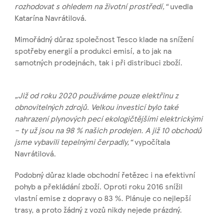
rozhodovat s ohledem na životní prostředí,“
uvedla
Katarína Navrátilová.
Mimořádný důraz společnost Tesco klade na snížení
spotřeby energií a produkci emisí, a to jak na
samotných prodejnách, tak i při distribuci zboží.
„Již od roku 2020 používáme pouze elektřinu z
obnovitelných zdrojů. Velkou investicí bylo také
nahrazení plynových pecí ekologičtějšími elektrickými
– ty už jsou na 98 % našich prodejen. A již 10 obchodů
jsme vybavili tepelnými čerpadly,“
vypočítala
Navrátilová.
Podobný důraz klade obchodní řetězec i na efektivní
pohyb a překládání zboží. Oproti roku 2016 snížil
vlastní emise z dopravy o 83 %. Plánuje co nejlepší
trasy, a proto žádný z vozů nikdy nejede prázdný.