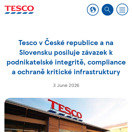
M
S
e
e
n
a
u
r
Tesco v České republice a na
c
h
Slovensku posiluje závazek k
podnikatelské integritě, compliance
a ochraně kritické infrastruktury
3 June 2026