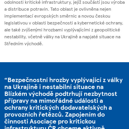
odolnosti kritické infrastruktury, jejíž součástí jsou výroba
a distribuce potravin. Tato oblast je ovlivněna nejen
implementací evropských směrnic a novou českou
legislativou v oblasti bezpečnosti a kybernetické ochrany,
ale také zvýšenými hrozbami vyplývajícími z geopolitické
nestability, včetně války na Ukrajině a napjaté situace na
Středním východě.
Bezpečnostní hrozby vyplývající z války
na Ukrajině i nestabilní situace na
Blízkém východě podtrhují nezbytnost
přípravy na mimořádné události a
ochrany kritických dodavatelských a
provozních řetězců. Zapojením do
činnosti Asociace pro kritickou
infrastrukturu ČR chceme aktivně