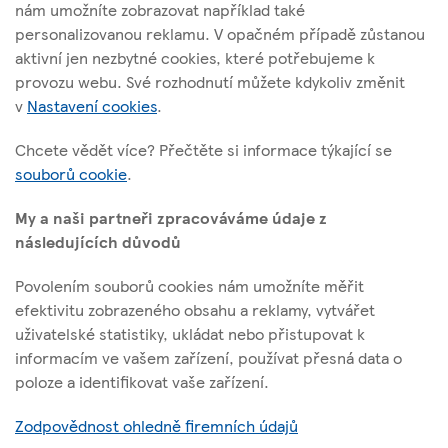
nám umožníte zobrazovat například také
Tesco Stores ČR, a. s.
personalizovanou reklamu. V opačném případě zůstanou
Vršovická 1527/68b; 100 00 Praha 10
aktivní jen nezbytné cookies, které potřebujeme k
provozu webu. Své rozhodnutí můžete kdykoliv změnit
v
Nastavení cookies
.
O těchto stránkách
Chcete vědět více? Přečtěte si informace týkající se
souborů cookie
.
Užitečné odkazy
My a naši partneři zpracováváme údaje z
následujících důvodů
Povolením souborů cookies nám umožníte měřit
Sledujte nás
efektivitu zobrazeného obsahu a reklamy, vytvářet
uživatelské statistiky, ukládat nebo přistupovat k
informacím ve vašem zařízení, používat přesná data o
l
t
f
y
poloze a identifikovat vaše zařízení.
i
w
a
o
Identifikační číslo: 45308314, Sp. zn.: B 1377 vedená u Městského
n
i
c
u
Zodpovědnost ohledně firemních údajů
soudu v Praze
k
t
e
t