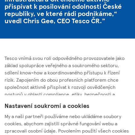
přispívat k posilování odolnosti České
republiky, ve které rádi podnikáme,“
uvedl
Chris Gee, CEO Tesco ČR
.
Tesco vnímá svou roli odpovědného provozovatele jako
základ spolupráce veřejného a soukromého sektoru,
sdílení know-how a koordinovaného přístupu k řízení
rizik. Zapojením do obou profesních platforem chce
společnost aktivně přispívat k rozvoji osvědčených
postupů v oblasti compliance, etiky, bezpečnosti a
business resilience v České republice a na Slovensku.
Nastavení soukromí a cookies
My a naši partneři používáme nebo ukládáme soubory
cookies, abychom zajistili správné fungování webu a
zpracovali osobní údaje. Povolením použití všech cookies