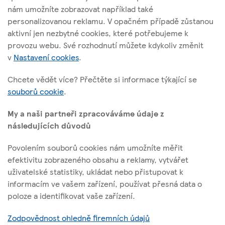
nám umožníte zobrazovat například také
Tesco Stores ČR, a. s.
personalizovanou reklamu. V opačném případě zůstanou
Vršovická 1527/68b; 100 00 Praha 10
aktivní jen nezbytné cookies, které potřebujeme k
provozu webu. Své rozhodnutí můžete kdykoliv změnit
v
Nastavení cookies
.
O těchto stránkách
Chcete vědět více? Přečtěte si informace týkající se
souborů cookie
.
Užitečné odkazy
My a naši partneři zpracováváme údaje z
následujících důvodů
Povolením souborů cookies nám umožníte měřit
Sledujte nás
efektivitu zobrazeného obsahu a reklamy, vytvářet
uživatelské statistiky, ukládat nebo přistupovat k
informacím ve vašem zařízení, používat přesná data o
l
t
f
y
poloze a identifikovat vaše zařízení.
i
w
a
o
Identifikační číslo: 45308314, Sp. zn.: B 1377 vedená u Městského
n
i
c
u
Zodpovědnost ohledně firemních údajů
soudu v Praze