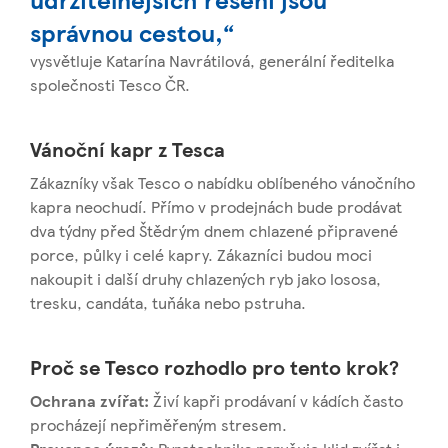
správnou cestou,“
vysvětluje Katarína Navrátilová, generální ředitelka
společnosti Tesco ČR.
Vánoční kapr z Tesca
Zákazníky však Tesco o nabídku oblíbeného vánočního
kapra neochudí. Přímo v prodejnách bude prodávat
dva týdny před Štědrým dnem chlazené připravené
porce, půlky i celé kapry. Zákazníci budou moci
nakoupit i další druhy chlazených ryb jako lososa,
tresku, candáta, tuňáka nebo pstruha.
Proč se Tesco rozhodlo pro tento krok?
Ochrana zvířat:
Živí kapři prodávaní v kádích často
procházejí nepřiměřeným stresem.