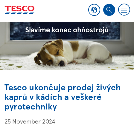
M
S
e
e
n
a
u
r
c
h
Tesco ukončuje prodej živých
kaprů v kádích a veškeré
pyrotechniky
25 November 2024