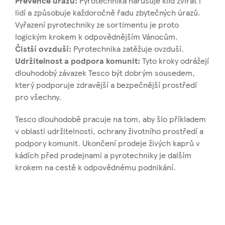
Prevence úrazů:
Pyrotechnika narušuje klid zvířat i
lidí a způsobuje každoročně řadu zbytečných úrazů.
Vyřazení pyrotechniky ze sortimentu je proto
logickým krokem k odpovědnějším Vánocům.
Čistší ovzduší:
Pyrotechnika zatěžuje ovzduší.
Udržitelnost a podpora komunit:
Tyto kroky odrážejí
dlouhodobý závazek Tesco být dobrým sousedem,
který podporuje zdravější a bezpečnější prostředí
pro všechny.
Tesco dlouhodobě pracuje na tom, aby šlo příkladem
v oblasti udržitelnosti, ochrany životního prostředí a
podpory komunit. Ukončení prodeje živých kaprů v
kádích před prodejnami a pyrotechniky je dalším
krokem na cestě k odpovědnému podnikání.