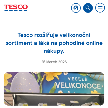
M
S
e
e
n
a
u
r
Tesco rozšiřuje velikonoční
c
h
sortiment a láká na pohodlné online
nákupy.
25 March 2026