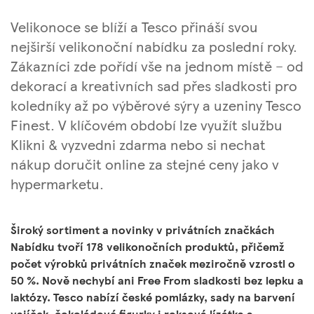
Velikonoce se blíží a Tesco přináší svou
nejširší velikonoční nabídku za poslední roky.
Zákazníci zde pořídí vše na jednom místě – od
dekorací a kreativních sad přes sladkosti pro
koledníky až po výběrové sýry a uzeniny Tesco
Finest. V klíčovém období lze využít službu
Klikni & vyzvedni zdarma nebo si nechat
nákup doručit online za stejné ceny jako v
hypermarketu.
Široký sortiment a novinky v privátních značkách
Nabídku tvoří 178 velikonočních produktů, přičemž
počet výrobků privátních značek meziročně vzrostl o
50 %. Nově nechybí ani Free From sladkosti bez lepku a
laktózy. Tesco nabízí české pomlázky, sady na barvení
vajíček, čokoládové figurky i roksová lízátka a