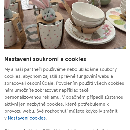
Nastavení soukromí a cookies
My a naši partneři používáme nebo ukládáme soubory
cookies, abychom zajistili správné fungování webu a
zpracovali osobní údaje. Povolením použití všech cookies
nám umožníte zobrazovat například také
Tesco Stores ČR, a. s.
personalizovanou reklamu. V opačném případě zůstanou
Vršovická 1527/68b; 100 00 Praha 10
aktivní jen nezbytné cookies, které potřebujeme k
provozu webu. Své rozhodnutí můžete kdykoliv změnit
v
Nastavení cookies
.
O těchto stránkách