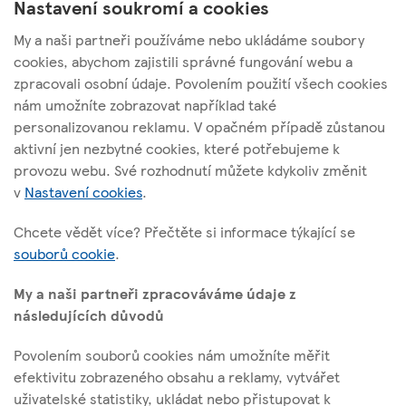
Nastavení soukromí a cookies
My a naši partneři používáme nebo ukládáme soubory
cookies, abychom zajistili správné fungování webu a
zpracovali osobní údaje. Povolením použití všech cookies
nám umožníte zobrazovat například také
Tesco Stores ČR, a. s.
personalizovanou reklamu. V opačném případě zůstanou
Vršovická 1527/68b; 100 00 Praha 10
aktivní jen nezbytné cookies, které potřebujeme k
provozu webu. Své rozhodnutí můžete kdykoliv změnit
v
Nastavení cookies
.
O těchto stránkách
Chcete vědět více? Přečtěte si informace týkající se
souborů cookie
.
Užitečné odkazy
My a naši partneři zpracováváme údaje z
následujících důvodů
Povolením souborů cookies nám umožníte měřit
Sledujte nás
efektivitu zobrazeného obsahu a reklamy, vytvářet
uživatelské statistiky, ukládat nebo přistupovat k