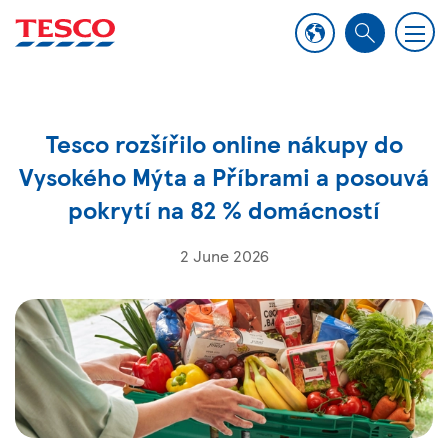
M
S
e
e
n
a
u
r
Tesco rozšířilo online nákupy do
c
h
Vysokého Mýta a Příbrami a posouvá
pokrytí na 82 % domácností
2 June 2026