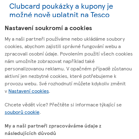
Clubcard poukázky a kupony je
možné nově uplatnit na Tesco
Online nákupy
Nastavení soukromí a cookies
My a naši partneři používáme nebo ukládáme soubory
cookies, abychom zajistili správné fungování webu a
zpracovali osobní údaje. Povolením použití všech cookies
nám umožníte zobrazovat například také
Tesco Stores ČR, a. s.
personalizovanou reklamu. V opačném případě zůstanou
Vršovická 1527/68b; 100 00 Praha 10
aktivní jen nezbytné cookies, které potřebujeme k
provozu webu. Své rozhodnutí můžete kdykoliv změnit
v
Nastavení cookies
.
O těchto stránkách
Chcete vědět více? Přečtěte si informace týkající se
souborů cookie
.
Užitečné odkazy
My a naši partneři zpracováváme údaje z
následujících důvodů