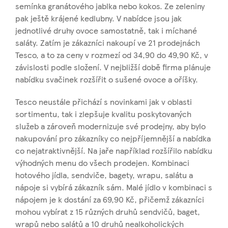
semínka granátového jablka nebo kokos. Ze zeleniny
pak ještě krájené kedlubny. V nabídce jsou jak
jednotlivé druhy ovoce samostatně, tak i míchané
saláty. Zatím je zákazníci nakoupí ve 21 prodejnách
Tesco, a to za ceny v rozmezí od 34,90 do 49,90 Kč, v
závislosti podle složení. V nejbližší době firma plánuje
nabídku svačinek rozšířit o sušené ovoce a oříšky.
Tesco neustále přichází s novinkami jak v oblasti
sortimentu, tak i zlepšuje kvalitu poskytovaných
služeb a zároveň modernizuje své prodejny, aby bylo
nakupování pro zákazníky co nejpříjemnější a nabídka
co nejatraktivnější. Na jaře například rozšířilo nabídku
výhodných menu do všech prodejen. Kombinaci
hotového jídla, sendviče, bagety, wrapu, salátu a
nápoje si vybírá zákazník sám. Malé jídlo v kombinaci s
nápojem je k dostání za 69,90 Kč, přičemž zákazníci
mohou vybírat z 15 různých druhů sendvičů, baget,
wrapů nebo salátů a 10 druhů nealkoholických