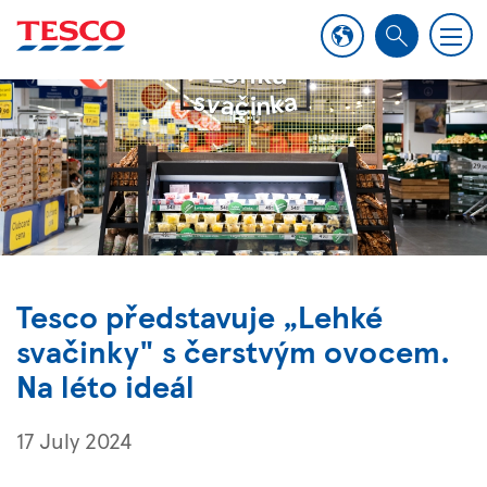
M
S
e
e
n
a
u
r
c
h
Tesco představuje „Lehké
svačinky" s čerstvým ovocem.
Na léto ideál
17 July 2024