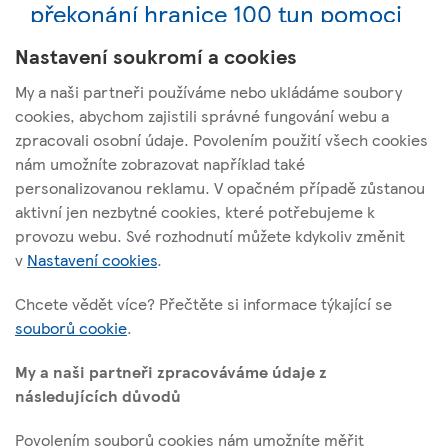
překonání hranice 100 tun pomoci
– online sbírka pokračuje
Nastavení soukromí a cookies
My a naši partneři používáme nebo ukládáme soubory
cookies, abychom zajistili správné fungování webu a
zpracovali osobní údaje. Povolením použití všech cookies
nám umožníte zobrazovat například také
Tesco Stores ČR, a. s.
personalizovanou reklamu. V opačném případě zůstanou
Vršovická 1527/68b; 100 00 Praha 10
aktivní jen nezbytné cookies, které potřebujeme k
provozu webu. Své rozhodnutí můžete kdykoliv změnit
v
Nastavení cookies
.
O těchto stránkách
Chcete vědět více? Přečtěte si informace týkající se
souborů cookie
.
Užitečné odkazy
My a naši partneři zpracováváme údaje z
následujících důvodů
Povolením souborů cookies nám umožníte měřit