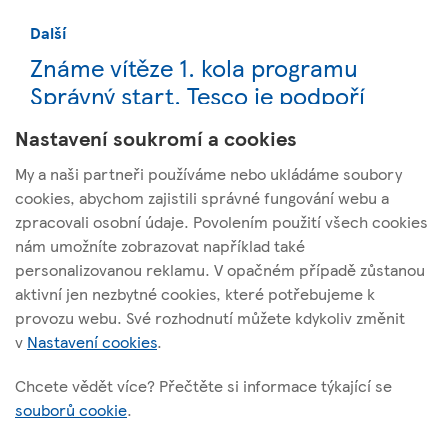
Další
Známe vítěze 1. kola programu
Správný start, Tesco je podpoří
částkou přes 3 miliony korun
Nastavení soukromí a cookies
My a naši partneři používáme nebo ukládáme soubory
cookies, abychom zajistili správné fungování webu a
zpracovali osobní údaje. Povolením použití všech cookies
nám umožníte zobrazovat například také
Tesco Stores ČR, a. s.
personalizovanou reklamu. V opačném případě zůstanou
Vršovická 1527/68b; 100 00 Praha 10
aktivní jen nezbytné cookies, které potřebujeme k
provozu webu. Své rozhodnutí můžete kdykoliv změnit
v
Nastavení cookies
.
O těchto stránkách
Chcete vědět více? Přečtěte si informace týkající se
souborů cookie
.
Užitečné odkazy