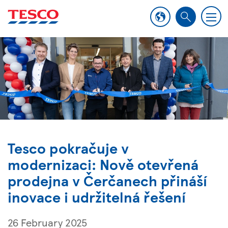
M
S
e
e
n
a
u
r
c
h
Tesco pokračuje v
modernizaci: Nově otevřená
prodejna v Čerčanech přináší
inovace i udržitelná řešení
26 February 2025