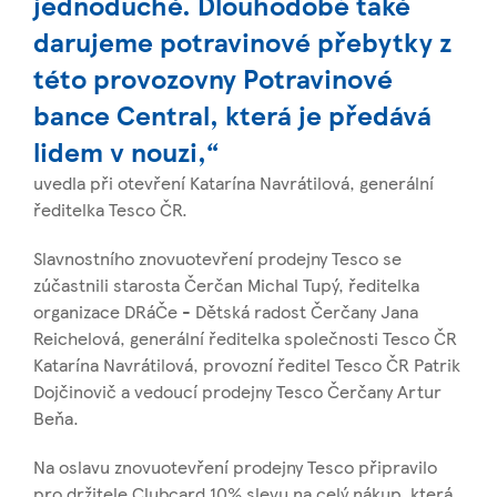
jednoduché. Dlouhodobě také
darujeme potravinové přebytky z
této provozovny Potravinové
bance Central, která je předává
lidem v nouzi,“
uvedla při otevření Katarína Navrátilová, generální
ředitelka Tesco ČR.
Slavnostního znovuotevření prodejny Tesco se
zúčastnili starosta Čerčan Michal Tupý, ředitelka
organizace DRáČe - Dětská radost Čerčany Jana
Reichelová, generální ředitelka společnosti Tesco ČR
Katarína Navrátilová, provozní ředitel Tesco ČR Patrik
Dojčinovič a vedoucí prodejny Tesco Čerčany Artur
Beňa.
Na oslavu znovuotevření prodejny Tesco připravilo
pro držitele Clubcard 10% slevu na celý nákup, která