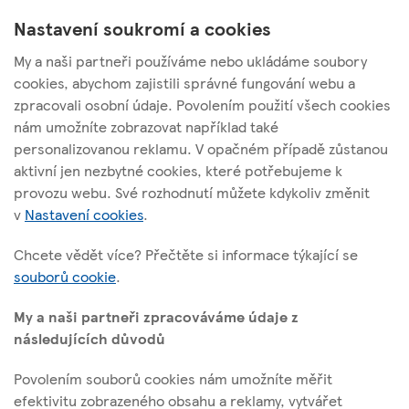
Nastavení soukromí a cookies
My a naši partneři používáme nebo ukládáme soubory
cookies, abychom zajistili správné fungování webu a
zpracovali osobní údaje. Povolením použití všech cookies
nám umožníte zobrazovat například také
Tesco Stores ČR, a. s.
personalizovanou reklamu. V opačném případě zůstanou
Vršovická 1527/68b; 100 00 Praha 10
aktivní jen nezbytné cookies, které potřebujeme k
provozu webu. Své rozhodnutí můžete kdykoliv změnit
v
Nastavení cookies
.
O těchto stránkách
Chcete vědět více? Přečtěte si informace týkající se
souborů cookie
.
Užitečné odkazy
My a naši partneři zpracováváme údaje z
následujících důvodů
Povolením souborů cookies nám umožníte měřit
Sledujte nás
efektivitu zobrazeného obsahu a reklamy, vytvářet