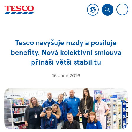
M
S
e
e
n
a
u
r
Tesco navyšuje mzdy a posiluje
c
h
benefity. Nová kolektivní smlouva
přináší větší stabilitu
16 June 2026