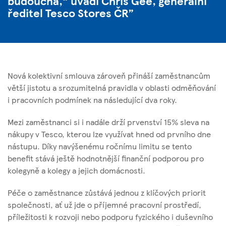
budoucna,“ uvádí
Chris Gee
, generální
ředitel Tesco Stores ČR
Nová kolektivní smlouva zároveň přináší zaměstnancům
větší jistotu a srozumitelná pravidla v oblasti odměňování
i pracovních podmínek na následující dva roky.
Mezi zaměstnanci si i nadále drží prvenství 15% sleva na
nákupy v Tesco, kterou lze využívat hned od prvního dne
nástupu. Díky navýšenému ročnímu limitu se tento
benefit stává ještě hodnotnější finanční podporou pro
kolegyně a kolegy a jejich domácnosti.
Péče o zaměstnance zůstává jednou z klíčových priorit
společnosti, ať už jde o příjemné pracovní prostředí,
příležitosti k rozvoji nebo podporu fyzického i duševního