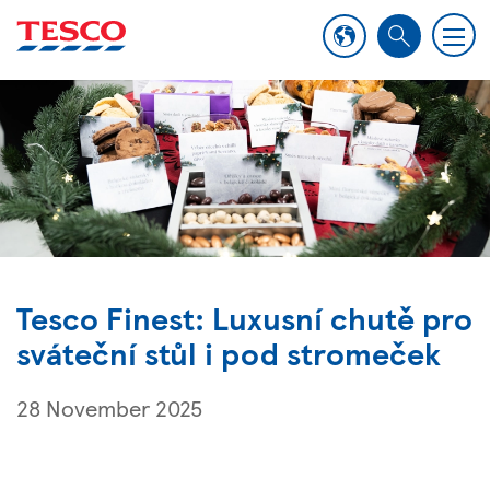
M
S
e
e
n
a
u
r
c
h
Tesco Finest: Luxusní chutě pro
sváteční stůl i pod stromeček
28 November 2025