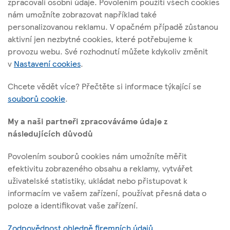
zpracovali osobní údaje. Povolením použití všech cookies
nám umožníte zobrazovat například také
Tesco Stores ČR, a. s.
personalizovanou reklamu. V opačném případě zůstanou
Vršovická 1527/68b; 100 00 Praha 10
aktivní jen nezbytné cookies, které potřebujeme k
provozu webu. Své rozhodnutí můžete kdykoliv změnit
v
Nastavení cookies
.
O těchto stránkách
Chcete vědět více? Přečtěte si informace týkající se
souborů cookie
.
Užitečné odkazy
My a naši partneři zpracováváme údaje z
následujících důvodů
Povolením souborů cookies nám umožníte měřit
Sledujte nás
efektivitu zobrazeného obsahu a reklamy, vytvářet
uživatelské statistiky, ukládat nebo přistupovat k
informacím ve vašem zařízení, používat přesná data o
l
t
f
y
poloze a identifikovat vaše zařízení.
i
w
a
o
Identifikační číslo: 45308314, Sp. zn.: B 1377 vedená u Městského
n
i
c
u
Zodpovědnost ohledně firemních údajů
soudu v Praze