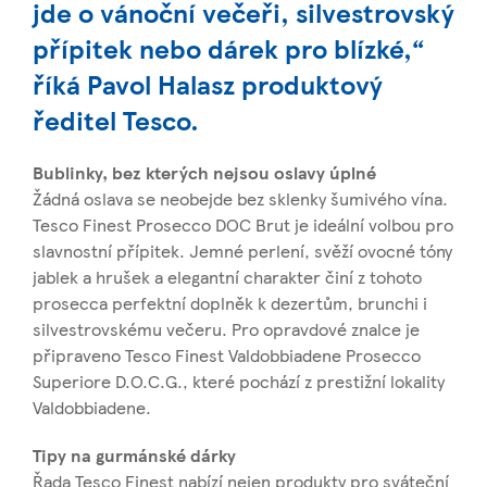
jde o vánoční večeři, silvestrovský
přípitek nebo dárek pro blízké,“
říká Pavol Halasz produktový
ředitel Tesco.
Bublinky, bez kterých nejsou oslavy úplné
Žádná oslava se neobejde bez sklenky šumivého vína.
Tesco Finest Prosecco DOC Brut je ideální volbou pro
slavnostní přípitek. Jemné perlení, svěží ovocné tóny
jablek a hrušek a elegantní charakter činí z tohoto
prosecca perfektní doplněk k dezertům, brunchi i
silvestrovskému večeru. Pro opravdové znalce je
připraveno Tesco Finest Valdobbiadene Prosecco
Superiore D.O.C.G., které pochází z prestižní lokality
Valdobbiadene.
Tipy na gurmánské dárky
Řada Tesco Finest nabízí nejen produkty pro sváteční