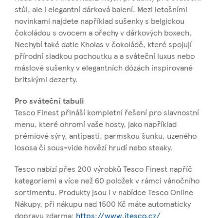
stůl, ale i elegantní dárková balení. Mezi letošními
novinkami najdete například sušenky s belgickou
čokoládou s ovocem a ořechy v dárkových boxech.
Nechybí také datle Kholas v čokoládě, které spojují
přírodní sladkou pochoutku a a sváteční luxus nebo
máslové sušenky v elegantních dózách inspirované
britskými dezerty.
Pro sváteční tabuli
Tesco Finest přináší kompletní řešení pro slavnostní
menu, které ohromí vaše hosty, jako například
prémiové sýry, antipasti, parmskou šunku, uzeného
lososa či sous-vide hovězí hrudí nebo steaky.
Tesco nabízí přes 200 výrobků Tesco Finest napříč
kategoriemi a více než 60 položek v rámci vánočního
sortimentu. Produkty jsou i v nabídce Tesco Online
Nákupy, při nákupu nad 1500 Kč máte automaticky
dopravu zdarma:
https://www.itesco.cz/