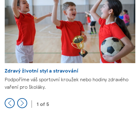
Next
1
of
5
Zdravý životní styl a stravování
Podpoříme váš sportovní kroužek nebo hodiny zdravého
vaření pro školáky.
1 of 5
Previous
Next