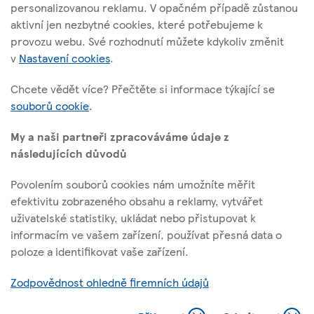
Tesco Stores ČR, a. s.
personalizovanou reklamu. V opačném případě zůstanou
aktivní jen nezbytné cookies, které potřebujeme k
Vršovická 1527/68b; 100 00 Praha 10
provozu webu. Své rozhodnutí můžete kdykoliv změnit
v
Nastavení cookies
.
O těchto stránkách
Chcete vědět více? Přečtěte si informace týkající se
souborů cookie
.
Užitečné odkazy
My a naši partneři zpracováváme údaje z
následujících důvodů
Povolením souborů cookies nám umožníte měřit
efektivitu zobrazeného obsahu a reklamy, vytvářet
Sledujte nás
uživatelské statistiky, ukládat nebo přistupovat k
informacím ve vašem zařízení, používat přesná data o
poloze a identifikovat vaše zařízení.
l
t
f
y
i
w
a
o
Identifikační číslo: 45308314, Sp. zn.: B 1377 vedená u Městského
Zodpovědnost ohledně firemních údajů
n
i
c
u
soudu v Praze
k
t
e
t