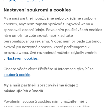
Zsolt Pálinkás
Generální ředitel pro Maďarsko
Nastavení soukromí a cookies
My a naši partneři používáme nebo ukládáme soubory
cookies, abychom zajistili správné fungování webu a
zpracovali osobní údaje. Povolením použití všech cookies
nám umožníte zobrazovat například také
Tesco Stores ČR, a. s.
personalizovanou reklamu. V opačném případě zůstanou
Vršovická 1527/68b; 100 00 Praha 10
aktivní jen nezbytné cookies, které potřebujeme k
provozu webu. Své rozhodnutí můžete kdykoliv změnit
v
Nastavení cookies
.
O těchto stránkách
Chcete vědět více? Přečtěte si informace týkající se
souborů cookie
.
Užitečné odkazy
My a naši partneři zpracováváme údaje z
následujících důvodů
Povolením souborů cookies nám umožníte měřit
Sledujte nás
efektivitu zobrazeného obsahu a reklamy, vytvářet