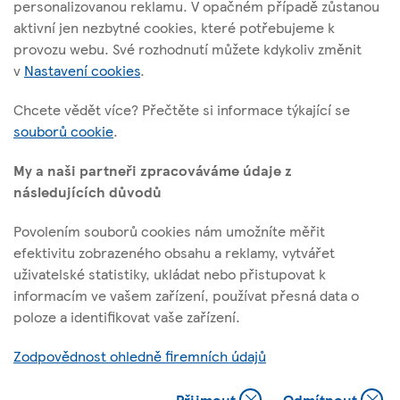
personalizovanou reklamu. V opačném případě zůstanou
Vršovická 1527/68b; 100 00 Praha 10
aktivní jen nezbytné cookies, které potřebujeme k
provozu webu. Své rozhodnutí můžete kdykoliv změnit
v
Nastavení cookies
.
O těchto stránkách
Chcete vědět více? Přečtěte si informace týkající se
souborů cookie
.
Užitečné odkazy
My a naši partneři zpracováváme údaje z
následujících důvodů
Povolením souborů cookies nám umožníte měřit
Sledujte nás
efektivitu zobrazeného obsahu a reklamy, vytvářet
uživatelské statistiky, ukládat nebo přistupovat k
informacím ve vašem zařízení, používat přesná data o
l
t
f
y
poloze a identifikovat vaše zařízení.
i
w
a
o
Identifikační číslo: 45308314, Sp. zn.: B 1377 vedená u Městského
n
i
c
u
Zodpovědnost ohledně firemních údajů
soudu v Praze
k
t
e
t
e
t
b
u
@ Tescoplc.com 2026. Všechna práva vyhrazena.
Přijmout
Odmítnout