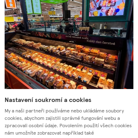
Nastavení soukromí a cookies
My a naši partneři používáme nebo ukládáme soubory
cookies, abychom zajistili správné fungování webu a
zpracovali osobní údaje. Povolením použití všech cookies
nám umožníte zobrazovat například také
Tesco Stores ČR, a. s.