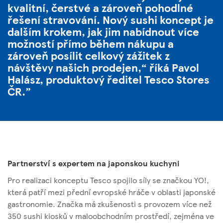
kvalitní, čerstvé a zároveň pohodlné
řešení stravování. Nový sushi koncept je
dalším krokem, jak jim nabídnout více
možností přímo během nákupu a
zároveň posílit celkový zážitek z
návštěvy našich prodejen,“ říká Pavol
Halász, produktový ředitel Tesco Stores
ČR.
Partnerství s expertem na japonskou kuchyni
Pro realizaci konceptu Tesco spojilo síly se značkou YO!,
která patří mezi přední evropské hráče v oblasti japonské
gastronomie. Značka má zkušenosti s provozem více než
350 sushi kiosků v maloobchodním prostředí, zejména ve