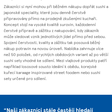
Zákazníci si nyní mohou při běžném nákupu dopřát sushi a
japonské speciality, které jsou denně čerstvě
připravovány přímo na prodejně zkušenými kuchaři.
Koncept stojí na vysoké kvalitě surovin, každodenní
čerstvé přípravě a zážitku z nakupování, kdy zákazník
může sledovat vznik jednotlivých jídel přímo před sebou.
Spojení čerstvosti, kvality a zážitku tak posouvá běžný
nákup potravin na novou úroveň. Nabídka zahrnuje více
než 50 položek, od rychlých obědových variant až po větší
sushi sety vhodné ke sdílení. Mezi vlajkové produkty patří
například lososové sousto ideální k obědu, korejské
kuřecí karaage inspirované street foodem nebo sushi
sety určené pro sdílení.
Naši zákazníci stále častěji hledají