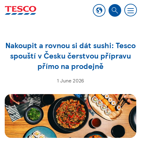
M
S
e
e
n
a
u
r
Nakoupit a rovnou si dát sushi: Tesco
c
h
spouští v Česku čerstvou přípravu
přímo na prodejně
1 June 2026