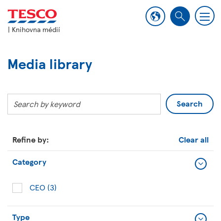
M
S
e
| Knihovna médií
e
n
a
u
r
Media library
c
h
Search
Refine by:
Clear all
Category
Cate
Filter
CEO
(3)
Type