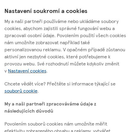
v
t
k
Nastavení soukromí a cookies
i
n
o
i
My a naši partneři používáme nebo ukládáme soubory
u
&
cookies, abychom zajistili správné fungování webu a
s
V
zpracovali osobní údaje. Povolením použití všech cookies
y
nám umožníte zobrazovat například také
Tesco Stores ČR, a. s.
z
personalizovanou reklamu. V opačném případě zůstanou
Vršovická 1527/68b; 100 00 Praha 10
v
aktivní jen nezbytné cookies, které potřebujeme k
e
provozu webu. Své rozhodnutí můžete kdykoliv změnit
d
v
Nastavení cookies
.
n
O těchto stránkách
Chcete vědět více? Přečtěte si informace týkající se
i
souborů cookie
.
Užitečné odkazy
My a naši partneři zpracováváme údaje z
následujících důvodů
Povolením souborů cookies nám umožníte měřit
Sledujte nás
efektivitu zobrazeného obsahu a reklamy, vytvářet