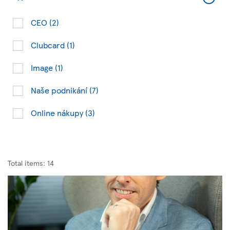
Type
Filter
CEO
(2)
Clubcard
(1)
Image
(1)
Naše podnikání
(7)
Online nákupy
(3)
Total items: 14
[
[
"CEO"
"Image"
]
]