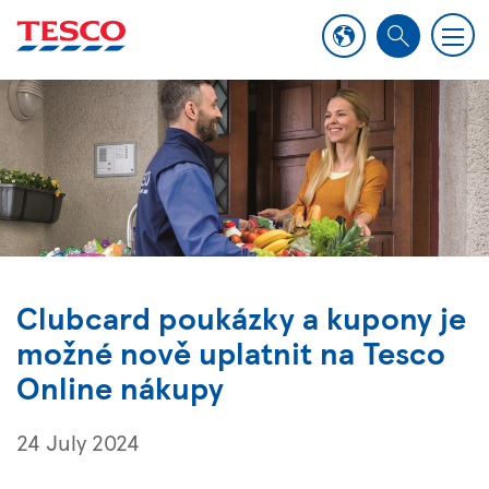
M
S
e
e
n
a
u
r
c
h
Clubcard poukázky a kupony je
možné nově uplatnit na Tesco
Online nákupy
24 July 2024