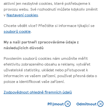
Vršovická 1527/68b; 100 00 Praha 10
aktivní jen nezbytné cookies, které potřebujeme k
provozu webu. Své rozhodnutí můžete kdykoliv změnit
v
Nastavení cookies
.
O těchto stránkách
Chcete vědět více? Přečtěte si informace týkající se
souborů cookie
.
Užitečné odkazy
My a naši partneři zpracováváme údaje z
následujících důvodů
Povolením souborů cookies nám umožníte měřit
Sledujte nás
efektivitu zobrazeného obsahu a reklamy, vytvářet
uživatelské statistiky, ukládat nebo přistupovat k
informacím ve vašem zařízení, používat přesná data o
l
t
f
y
poloze a identifikovat vaše zařízení.
i
w
a
o
Identifikační číslo: 45308314, Sp. zn.: B 1377 vedená u Městského
n
i
c
u
Zodpovědnost ohledně firemních údajů
soudu v Praze
k
t
e
t
e
t
b
u
@ Tescoplc.com 2026. Všechna práva vyhrazena.
Přijmout
Odmítnout
Close
Close