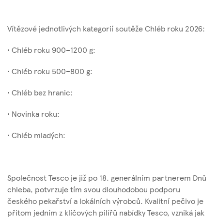
Vítězové jednotlivých kategorií soutěže Chléb roku 2026:
• Chléb roku 900–1200 g:
• Chléb roku 500–800 g:
• Chléb bez hranic:
• Novinka roku:
• Chléb mladých:
Společnost Tesco je již po 18. generálním partnerem Dnů
chleba, potvrzuje tím svou dlouhodobou podporu
českého pekařství a lokálních výrobců. Kvalitní pečivo je
přitom jedním z klíčových pilířů nabídky Tesco, vzniká jak