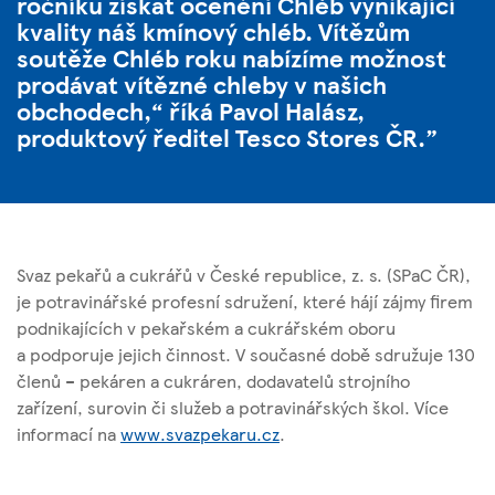
ročníku získat ocenění Chléb vynikající
kvality náš kmínový chléb. Vítězům
soutěže Chléb roku nabízíme možnost
prodávat vítězné chleby v našich
obchodech,“ říká Pavol Halász,
produktový ředitel Tesco Stores ČR.
Svaz pekařů a cukrářů v České republice, z. s. (SPaC ČR),
je potravinářské profesní sdružení, které hájí zájmy firem
podnikajících v pekařském a cukrářském oboru
a podporuje jejich činnost. V současné době sdružuje 130
členů – pekáren a cukráren, dodavatelů strojního
zařízení, surovin či služeb a potravinářských škol. Více
informací na
www.svazpekaru.cz
.