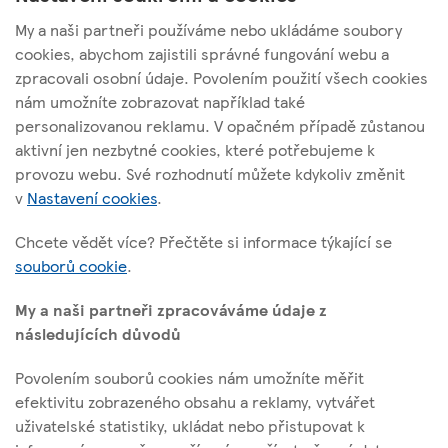
My a naši partneři používáme nebo ukládáme soubory
cookies, abychom zajistili správné fungování webu a
zpracovali osobní údaje. Povolením použití všech cookies
nám umožníte zobrazovat například také
Tesco Stores ČR, a. s.
personalizovanou reklamu. V opačném případě zůstanou
Vršovická 1527/68b; 100 00 Praha 10
aktivní jen nezbytné cookies, které potřebujeme k
provozu webu. Své rozhodnutí můžete kdykoliv změnit
v
Nastavení cookies
.
O těchto stránkách
Chcete vědět více? Přečtěte si informace týkající se
souborů cookie
.
Užitečné odkazy
My a naši partneři zpracováváme údaje z
následujících důvodů
Povolením souborů cookies nám umožníte měřit
Sledujte nás
efektivitu zobrazeného obsahu a reklamy, vytvářet
uživatelské statistiky, ukládat nebo přistupovat k