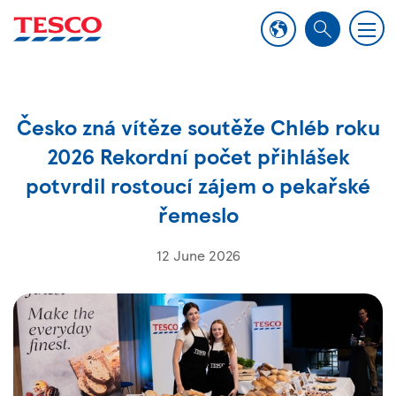
M
S
e
e
n
a
u
r
Česko zná vítěze soutěže Chléb roku
c
h
2026 Rekordní počet přihlášek
potvrdil rostoucí zájem o pekařské
řemeslo
12 June 2026