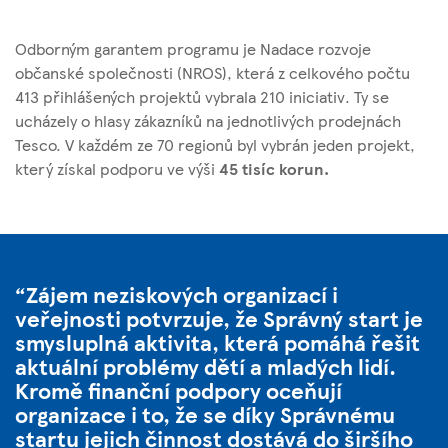
Odborným garantem programu je Nadace rozvoje
občanské společnosti (NROS), která z celkového počtu
413 přihlášených projektů vybrala 210 iniciativ. Ty se
ucházely o hlasy zákazníků na jednotlivých prodejnách
Tesco. V každém ze 70 regionů byl vybrán jeden projekt,
který získal podporu ve výši
45 tisíc korun.
Zájem neziskových organizací i
veřejnosti potvrzuje, že Správný start je
smysluplná aktivita, která pomáhá řešit
aktuální problémy dětí a mladých lidí.
Kromě finanční podpory oceňují
organizace i to, že se díky Správnému
startu jejich činnost dostává do širšího