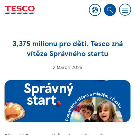
M
S
e
e
n
a
u
r
3,375 milionu pro děti. Tesco zná
c
h
vítěze Správného startu
2 March 2026