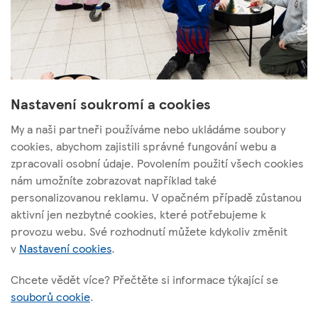
Nastavení soukromí a cookies
My a naši partneři používáme nebo ukládáme soubory
cookies, abychom zajistili správné fungování webu a
zpracovali osobní údaje. Povolením použití všech cookies
nám umožníte zobrazovat například také
Tesco Stores ČR, a. s.
personalizovanou reklamu. V opačném případě zůstanou
Vršovická 1527/68b; 100 00 Praha 10
aktivní jen nezbytné cookies, které potřebujeme k
provozu webu. Své rozhodnutí můžete kdykoliv změnit
v
Nastavení cookies
.
O těchto stránkách
Chcete vědět více? Přečtěte si informace týkající se
souborů cookie
.
Užitečné odkazy