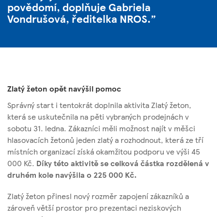
povědomí, doplňuje
Gabriela
Vondrušová, ředitelka NROS
.
Zlatý žeton opět navýšil pomoc
Správný start i tentokrát doplnila aktivita Zlatý žeton,
která se uskutečnila na pěti vybraných prodejnách v
sobotu 31. ledna. Zákazníci měli možnost najít v měšci
hlasovacích žetonů jeden zlatý a rozhodnout, která ze tří
místních organizací získá okamžitou podporu ve výši 45
000 Kč.
D
í
ky t
é
to aktivit
ě
se celkov
á
čá
stka rozd
ě
len
á
v
druh
é
m kole nav
ýš
ila o
225 000 K
č
.
Zlatý žeton přinesl nový rozměr zapojení zákazníků a
zároveň větší prostor pro prezentaci neziskových