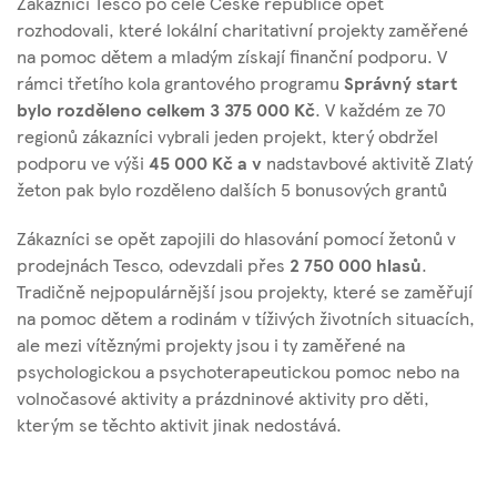
Zákazníci Tesco po celé České republice opět
rozhodovali, které lokální charitativní projekty zaměřené
na pomoc dětem a mladým získají finanční podporu. V
rámci třetího kola grantového programu
Spr
á
vn
ý
start
bylo rozd
ě
leno celkem
3 375 000 K
č
. V každém ze 70
regionů zákazníci vybrali jeden projekt, který obdržel
podporu ve výši
45 000 K
č
a v
nadstavbové aktivitě Zlatý
žeton pak bylo rozděleno dalších 5 bonusových grantů
Zákazníci se opět zapojili do hlasování pomocí žetonů v
prodejnách Tesco, odevzdali přes
2
750 000
hlasů
.
Tradičně nejpopulárnější jsou projekty, které se zaměřují
na pomoc dětem a rodinám v tíživých životních situacích,
ale mezi vítěznými projekty jsou i ty zaměřené na
psychologickou a psychoterapeutickou pomoc nebo na
volnočasové aktivity a prázdninové aktivity pro děti,
kterým se těchto aktivit jinak nedostává.