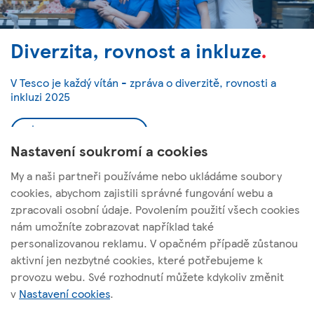
Diverzita, rovnost a inkluze
.
V Tesco je každý vítán - zpráva o diverzitě, rovnosti a
inkluzi 2025
Stáhnout report
Nastavení soukromí a cookies
My a naši partneři používáme nebo ukládáme soubory
cookies, abychom zajistili správné fungování webu a
zpracovali osobní údaje. Povolením použití všech cookies
nám umožníte zobrazovat například také
Tesco Stores ČR, a. s.
personalizovanou reklamu. V opačném případě zůstanou
Vršovická 1527/68b; 100 00 Praha 10
aktivní jen nezbytné cookies, které potřebujeme k
provozu webu. Své rozhodnutí můžete kdykoliv změnit
v
Nastavení cookies
.