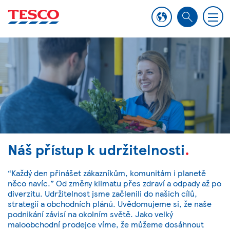
M
S
e
e
n
a
u
r
c
h
Náš přístup k udržitelnosti
.
“Každý den přinášet zákazníkům, komunitám i planetě
něco navíc.” Od změny klimatu přes zdraví a odpady až po
diverzitu. Udržitelnost jsme začlenili do našich cílů,
strategií a obchodních plánů. Uvědomujeme si, že naše
podnikání závisí na okolním světě. Jako velký
maloobchodní prodejce víme, že můžeme dosáhnout