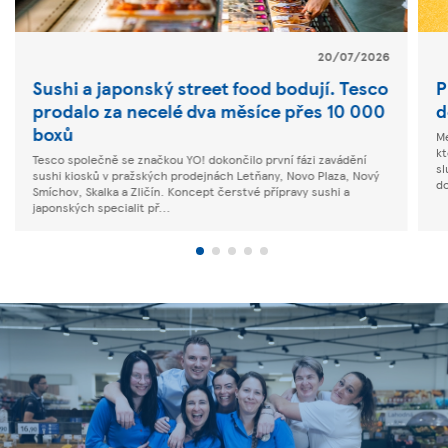
20/07/2026
Sushi a japonský street food bodují. Tesco
P
prodalo za necelé dva měsíce přes 10 000
d
boxů
Mé
kt
Tesco společně se značkou YO! dokončilo první fázi zavádění
sl
sushi kiosků v pražských prodejnách Letňany, Novo Plaza, Nový
do
Smíchov, Skalka a Zličín. Koncept čerstvé přípravy sushi a
japonských specialit př...